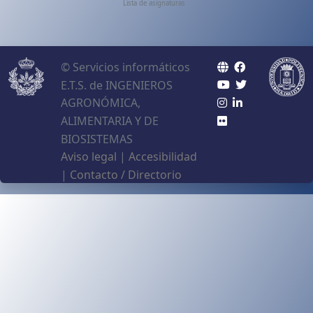
Lista de asignaturas
© Servicios informáticos
E.T.S. de INGENIEROS
AGRONÓMICA,
ALIMENTARIA Y DE
BIOSISTEMAS
Aviso legal
|
Accesibilidad
|
Contacto / Directorio